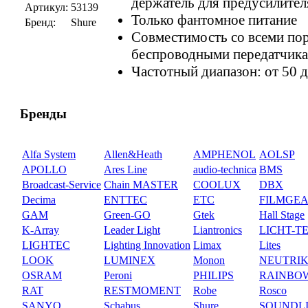
держатель для предусилител
Артикул:
53139
Только фантомное питание
Бренд:
Shure
Совместимость со всеми по
беспроводными передатчик
Частотный диапазон: от 50 д
Бренды
Alfa System
Allen&Heath
AMPHENOL
AOLSP
APOLLO
Ares Line
audio-technica
BMS
Broadcast-Service
Chain MASTER
COOLUX
DBX
Decima
ENTTEC
ETC
FILMGE
GAM
Green-GO
Gtek
Hall Stage
K-Array
Leader Light
Liantronics
LICHT-T
LIGHTEC
Lighting Innovation
Limax
Lites
LOOK
LUMINEX
Monon
NEUTRI
OSRAM
Peroni
PHILIPS
RAINBO
RAT
RESTMOMENT
Robe
Rosco
SANYO
Schabus
Shure
SOUNDL