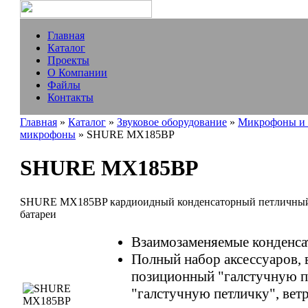
Главная
Каталог
Проекты
О Компании
Файлы
Контакты
Главная
»
Каталог
»
Звуковое оборудование
»
Микрофоны и 
микрофоны
» SHURE MX185BP
SHURE MX185BP
SHURE MX185BP кардиоидный конденсаторный петличный 
батареи
Взаимозаменяемые конденса
Полный набор аксессуаров, 
позиционный "галстучную п
"галстучную петличку", вет