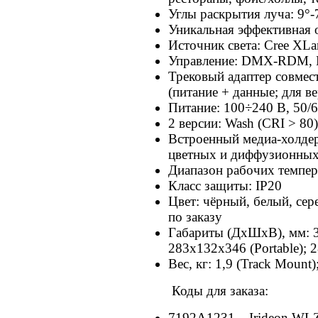
Углы раскрытия луча: 9°-
Уникальная эффективная 
Источник света: Cree X
Управление: DMX-RDM, 
Трековый адаптер совмес
(питание + данные; для в
Питание: 100÷240 В, 50/
2 версии: Wash (CRI > 80)
Встроенный медиа-холдер
цветных и диффузионных
Диапазон рабочих темпер
Класс защиты: IP20
Цвет: чёрный, белый, сер
по заказу
Габариты (ДхШхВ), мм: 3
283х132х346 (Portable);
Вес, кг: 1,9 (Track Mount)
Коды для заказа:
7192A1231 – Irideon WLZ 