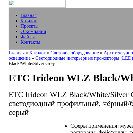
Главная
Каталог
Проекты
О Компании
Файлы
Контакты
Главная
»
Каталог
»
Световое оборудование
»
Архитектурно
освещение
»
Светодиодные интерьерные прожекторы (LED)
Black/White/Silver Grey
ETC Irideon WLZ Black/Whi
ETC Irideon WLZ Black/White/Silver
светодиодный профильный, чёрный/б
серый
Сферы применения: музеи
рестораны, фойе/холлы, 