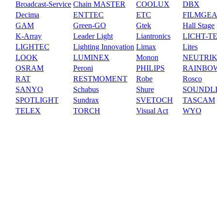
Broadcast-Service
Chain MASTER
COOLUX
DBX
Decima
ENTTEC
ETC
FILMGE
GAM
Green-GO
Gtek
Hall Stage
K-Array
Leader Light
Liantronics
LICHT-T
LIGHTEC
Lighting Innovation
Limax
Lites
LOOK
LUMINEX
Monon
NEUTRI
OSRAM
Peroni
PHILIPS
RAINBO
RAT
RESTMOMENT
Robe
Rosco
SANYO
Schabus
Shure
SOUNDL
SPOTLIGHT
Sundrax
SVETOCH
TASCAM
TELEX
TORCH
Visual Act
WYO