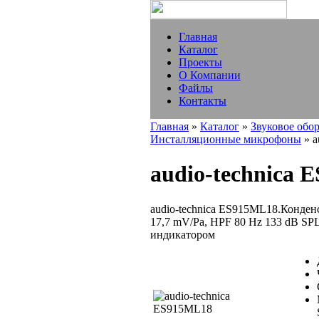
Главная
Каталог
Проекты
О Компании
Файлы
Контакты
Главная
»
Каталог
»
Звуковое обо
Инсталляционные микрофоны
» a
audio-technica
audio-technica ES915ML18.Конденс
17,7 mV/Pa, HPF 80 Hz 133 dB SPL
индикатором