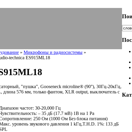
Пои
Пос
рудование
»
Микрофоны и радиосистемы
»
udio-technica ES915ML18
 ES915ML18
аторный, "пушка", Gooseneck microline® (90°), 30Гц-20кГц,
, длина 576 мм, только фантом, XLR output, выключатель с
Кат
Диапазон частот: 30-20,000 Гц
Чувствительность: – 35 дБ (17.7 мВ) 1В на 1 Pa
Сопротивление: 250 Ом (1000 Ом Без блока питания)
Макс. уровень звукового давления 1 kГц,T.H.D. 1%: 133 дБ
SPL