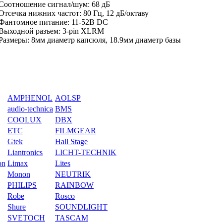
Соотношение сигнал/шум: 68 дБ
Отсечка нижних частот: 80 Гц, 12 дБ/октаву
Фантомное питание: 11-52В DC
Выходной разъем: 3-pin XLRM
Размеры: 8мм диаметр капсюля, 18.9мм диаметр базы
AMPHENOL
AOLSP
audio-technica
BMS
COOLUX
DBX
ETC
FILMGEAR
Gtek
Hall Stage
Liantronics
LICHT-TECHNIK
on
Limax
Lites
Monon
NEUTRIK
PHILIPS
RAINBOW
Robe
Rosco
Shure
SOUNDLIGHT
SVETOCH
TASCAM