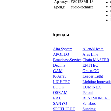
Артикул:
ES915SML18
Бренд:
audio-technica
Бренды
Alfa System
Allen&Heath
APOLLO
Ares Line
Broadcast-Service
Chain MASTER
Decima
ENTTEC
GAM
Green-GO
K-Array
Leader Light
LIGHTEC
Lighting Innovati
LOOK
LUMINEX
OSRAM
Peroni
RAT
RESTMOMENT
SANYO
Schabus
SPOTLIGHT
Sundrax