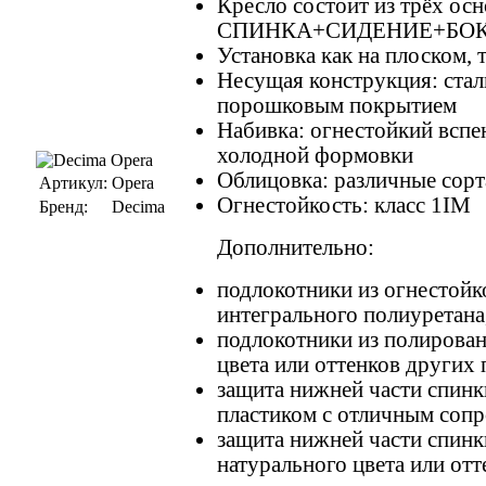
Кресло состоит из трёх ос
СПИНКА+СИДЕНИЕ+БО
Установка как на плоском, 
Несущая конструкция: стал
порошковым покрытием
Набивка: огнестойкий всп
холодной формовки
Облицовка: различные сорт
Артикул:
Opera
Огнестойкость: класс 1IM
Бренд:
Decima
Дополнительно:
подлокотники из огнестойк
интегрального полиуретана
подлокотники из полирован
цвета или оттенков других 
защита нижней части спин
пластиком с отличным соп
защита нижней части спин
натурального цвета или от