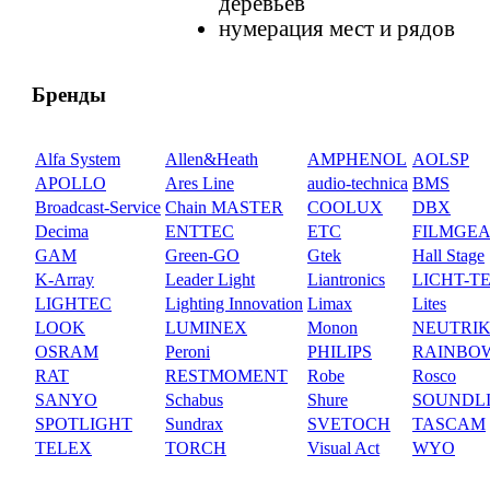
деревьев
нумерация мест и рядов
Бренды
Alfa System
Allen&Heath
AMPHENOL
AOLSP
APOLLO
Ares Line
audio-technica
BMS
Broadcast-Service
Chain MASTER
COOLUX
DBX
Decima
ENTTEC
ETC
FILMGE
GAM
Green-GO
Gtek
Hall Stage
K-Array
Leader Light
Liantronics
LICHT-T
LIGHTEC
Lighting Innovation
Limax
Lites
LOOK
LUMINEX
Monon
NEUTRI
OSRAM
Peroni
PHILIPS
RAINBO
RAT
RESTMOMENT
Robe
Rosco
SANYO
Schabus
Shure
SOUNDL
SPOTLIGHT
Sundrax
SVETOCH
TASCAM
TELEX
TORCH
Visual Act
WYO