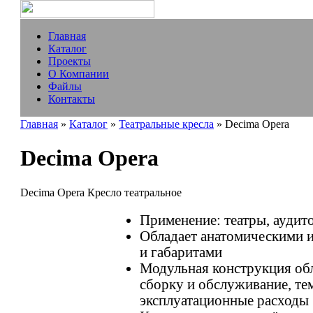
Главная
Каталог
Проекты
О Компании
Файлы
Контакты
Главная
»
Каталог
»
Театральные кресла
» Decima Opera
Decima Opera
Decima Opera Кресло театральное
Применение: театры, аудит
Обладает анатомическими
и габаритами
Модульная конструкция обл
сборку и обслуживание, те
эксплуатационные расходы