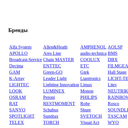
Бренды
Alfa System
Allen&Heath
AMPHENOL
AOLSP
APOLLO
Ares Line
audio-technica
BMS
Broadcast-Service
Chain MASTER
COOLUX
DBX
Decima
ENTTEC
ETC
FILMGE
GAM
Green-GO
Gtek
Hall Stage
K-Array
Leader Light
Liantronics
LICHT-T
LIGHTEC
Lighting Innovation
Limax
Lites
LOOK
LUMINEX
Monon
NEUTRI
OSRAM
Peroni
PHILIPS
RAINBO
RAT
RESTMOMENT
Robe
Rosco
SANYO
Schabus
Shure
SOUNDL
SPOTLIGHT
Sundrax
SVETOCH
TASCAM
TELEX
TORCH
Visual Act
WYO