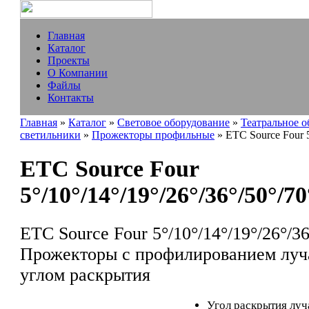
Главная
Каталог
Проекты
О Компании
Файлы
Контакты
Главная
»
Каталог
»
Световое оборудование
»
Театральное 
светильники
»
Прожекторы профильные
» ETC Source Four 5°
ETC Source Four
5°/10°/14°/19°/26°/36°/50°/70
ETC Source Four 5°/10°/14°/19°/26°/36
Прожекторы с профилированием луч
углом раскрытия
Угол раскрытия луч