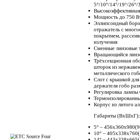
5°/10°/14°/19°/26°/
Высокоэффективная
Мощность до 750 В
Эллипсоидный боро
отражатель с мног
покрытием, рассеи
излучения
Сменные линзовые 
Вращающийся линзо
Трёхсекционная об
шторок из нержаве
металлического гоб
Слот с крышкой для
держателя гобо раз
Регулировка лампы 
Термоизолированны
Корпус из литого 
Габариты (ВхШхГ):
5° – 456х360х980(9
10° – 405х338х760
14° – 443х338х665