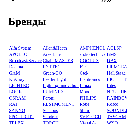
Бренды
Alfa System
Allen&Heath
AMPHENOL
AOLSP
APOLLO
Ares Line
audio-technica
BMS
Broadcast-Service
Chain MASTER
COOLUX
DBX
Decima
ENTTEC
ETC
FILMGE
GAM
Green-GO
Gtek
Hall Stage
K-Array
Leader Light
Liantronics
LICHT-T
LIGHTEC
Lighting Innovation
Limax
Lites
LOOK
LUMINEX
Monon
NEUTRI
OSRAM
Peroni
PHILIPS
RAINBO
RAT
RESTMOMENT
Robe
Rosco
SANYO
Schabus
Shure
SOUNDL
SPOTLIGHT
Sundrax
SVETOCH
TASCAM
TELEX
TORCH
Visual Act
WYO