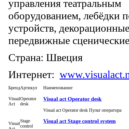
управления театральным
оборудованием, лебёдки 
устройств, декорационны
передвижные сценические
Страна:
Швеция
Интернет:
www.visualact.n
Бренд
Артикул
Наименование
Visual act Operator desk
Visual
Operator
Act
desk
Visual act Operator desk Пульт оператора
Visual act Stage control system
Stage
Visual
control
Act