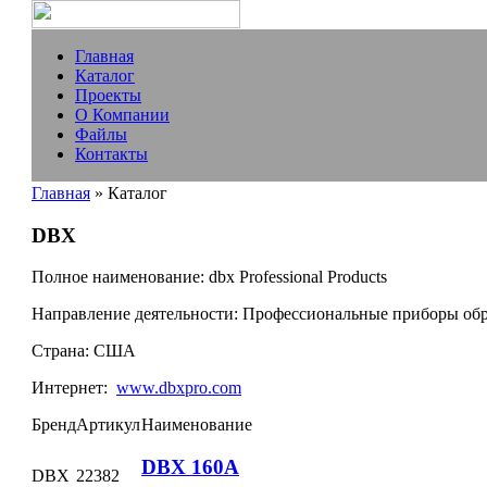
Главная
Каталог
Проекты
О Компании
Файлы
Контакты
Главная
» Каталог
DBX
Полное наименование:
dbx Professional Products
Направление деятельности:
Профессиональные приборы обр
Страна:
США
Интернет:
www.dbxpro.com
Бренд
Артикул
Наименование
DBX 160A
DBX
22382