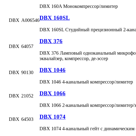
DBX 160A Монокомпрессор/лимитер
DBX 160SL
DBX
A006546
DBX 160SL Студийный прецизионный 2-кана
DBX 376
DBX
64057
DBX 376 Ламповый одноканальный микрофон
эквалайзер, компрессор, де-эссер
DBX 1046
DBX
90130
DBX 1046 4-канальный компрессор/лимитер
DBX 1066
DBX
21052
DBX 1066 2-канальный компрессор/лимитер/
DBX 1074
DBX
64503
DBX 1074 4-канальный гейт с динамическим